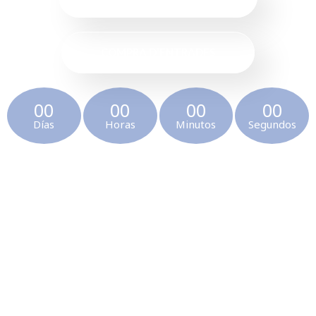
COMPRA D'ENTRADES
00
00
00
00
Días
Horas
Minutos
Segundos