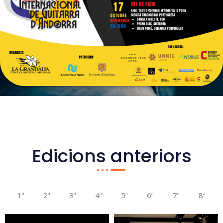
Edicions anteriors
1ª
2ª
3ª
4ª
5ª
6ª
7ª
8ª